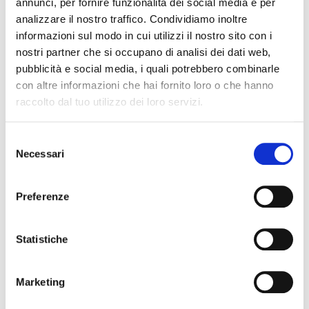
annunci, per fornire funzionalità dei social media e per
analizzare il nostro traffico. Condividiamo inoltre
informazioni sul modo in cui utilizzi il nostro sito con i
nostri partner che si occupano di analisi dei dati web,
pubblicità e social media, i quali potrebbero combinarle
con altre informazioni che hai fornito loro o che hanno
raccolto dal tuo utilizzo dei loro servizi.
Selezione
Necessari
del
Phygital solutions for counter
consenso
management
Preferenze
Automated system, kiosks, and
informational monitors
The MR-You® module for reception at the counters
Statistiche
allows users to wait for the operator’s call while
observing the dedicated monitors. Each patient is
notified through an audio signal and a pop-up
Marketing
displaying their number and the counter to go to.