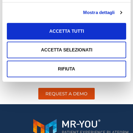
The monitors can display additional information
with scrolling text and are equipped with
Mostra dettagli
infotainment features, such as news and weather
forecasts. The process management is fully
ACCETTA TUTTI
automated and can be integrated with interactive
digital systems on mobile devices and via the web.
Main managed flows
ACCETTA SELEZIONATI
Direct access to the facility without an eTicket
Service booking with ZeroCoda®
RIFIUTA
REQUEST A DEMO