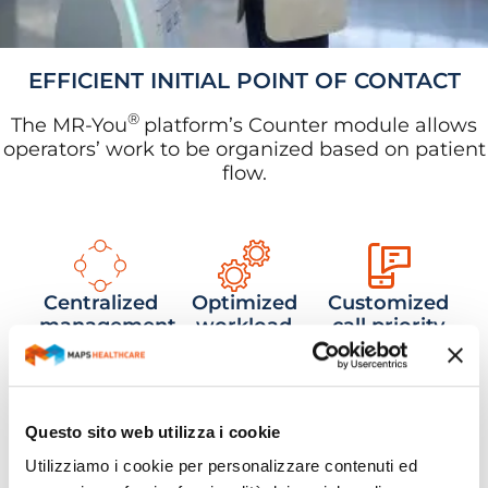
EFFICIENT INITIAL POINT OF CONTACT
®
The MR-You
platform’s Counter module allows
operators’ work to be organized based on patient
flow.
Centralized
Optimized
Customized
management
workload
call priority
of
distribution
settings
multiservice
counters
Questo sito web utilizza i cookie
Utilizziamo i cookie per personalizzare contenuti ed