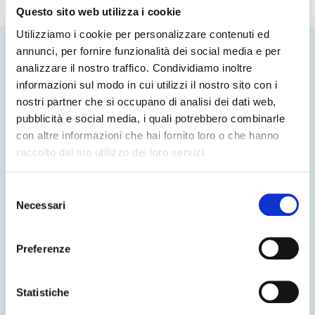
Questo sito web utilizza i cookie
Utilizziamo i cookie per personalizzare contenuti ed
annunci, per fornire funzionalità dei social media e per
analizzare il nostro traffico. Condividiamo inoltre
Monitoraggio delle code in tempo reale
informazioni sul modo in cui utilizzi il nostro sito con i
Informazioni aggiornate per pazienti e
nostri partner che si occupano di analisi dei dati web,
accompagnatori
pubblicità e social media, i quali potrebbero combinarle
La piattaforma di Patient Experience, attraverso la
con altre informazioni che hai fornito loro o che hanno
componente di digital signage, fornisce
raccolto dal tuo utilizzo dei loro servizi.
informazioni in tempo reale sullo stato delle code e
dei tempi di attesa, sia per le attività ambulatoriali
Selezione
sia per il pronto soccorso, migliorando la trasparenza
Necessari
e rendendo l’attesa più informata.
del
consenso
Questo consente di ridurre le attese e ottimizzare la
gestione dei flussi, migliorando la percezione della
Preferenze
qualità del servizio.
I dati raccolti diventano inoltre una base strategica
Statistiche
per individuare aree di miglioramento e ottimizzare