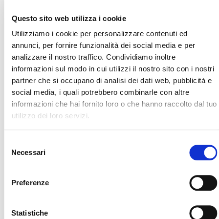
Questo sito web utilizza i cookie
Utilizziamo i cookie per personalizzare contenuti ed
annunci, per fornire funzionalità dei social media e per
analizzare il nostro traffico. Condividiamo inoltre
informazioni sul modo in cui utilizzi il nostro sito con i nostri
partner che si occupano di analisi dei dati web, pubblicità e
social media, i quali potrebbero combinarle con altre
informazioni che hai fornito loro o che hanno raccolto dal tuo
utilizzo dei loro servizi.
Soluzioni phygital per la gestione degli
sportelli
Selezione
Sistema automatizzato, totem e
Necessari
del
monitor informativi
consenso
Il modulo di MR-You® per l’accoglienza agli sportelli
Preferenze
consente agli utenti di attendere la chiamata
dell’operatore osservando i monitor dedicati. Ogni
paziente viene avvisato tramite un segnale acustico
Statistiche
e un pop-up che indica il proprio numero e lo