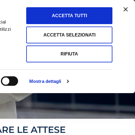
IT
EN
ACCETTA TUTTI
ial
ASSISTENZA
ilizzi
ACCETTA SELEZIONATI
POINT
SERVIZI
RICHIEDI DEMO
RIFIUTA
Mostra dettagli
RE LE ATTESE