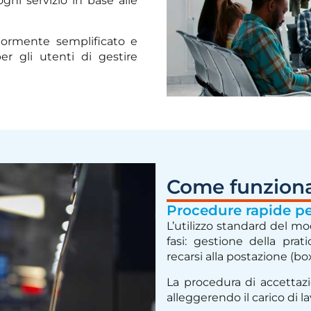
gni servizio in base alle
riormente semplificato e
per gli utenti di gestire
Come funzion
Procedure rapide per
L’utilizzo standard del m
fasi: gestione della pra
recarsi alla postazione (box
La procedura di accettaz
alleggerendo il carico di la